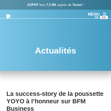
SOPHT
lève
7,5 M€
auprès de
Ternel
!
MENU
FR
EN
Actualités
La success-story de la poussette
YOYO à l’honneur sur BFM
Business