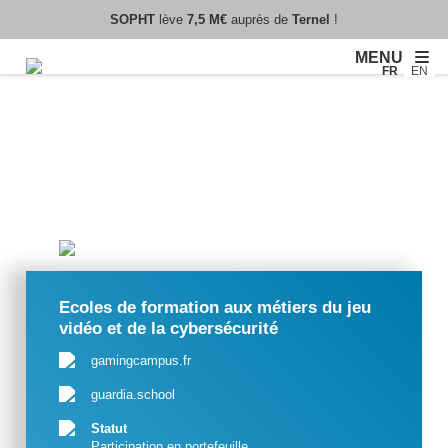
SOPHT
lève
7,5 M€
auprès de
Ternel
!
MENU
FR
EN
Ecoles de formation aux métiers du jeu
vidéo et de la cybersécurité
gamingcampus.fr
guardia.school
Statut
Participation en portefeuille