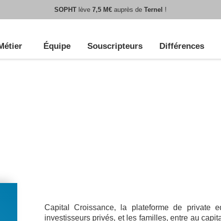
SOPHT
lève
7,5 M€
auprès de
Ternel
!
Métier
Équipe
Souscripteurs
Différences
Capital Croissance, la plateforme de private e
investisseurs privés, et les familles, entre au capi