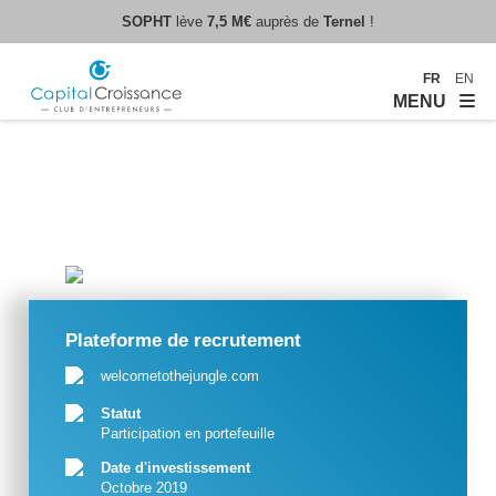
SOPHT
lève
7,5 M€
auprès de
Ternel
!
FR
EN
MENU
Plateforme de recrutement
welcometothejungle.com
Statut
Participation en portefeuille
Date d'investissement
Octobre 2019